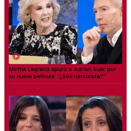
Mirtha Legrand apuró a Adrián Suar por
su nueva película: "¿Sos narcisista?"