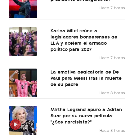
Hace 7 horas
Karina Milei reúne a
legisladores bonaerenses de
LLA y acelera el armado
político para 2027
Hace 7 horas
La emotiva dedicatoria de De
Paul para Messi tras la muerte
de su padre
Hace 8 horas
Mirtha Legrand apuró a Adrián
Suar por su nueva película:
"¿Sos narcisista?"
Hace 8 horas