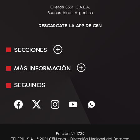
Olleros 3551, C.A.B.A.
Buenos Aires, Argentina
DESCARGATE LA APP DE C5N
SECCIONES
MÁS INFORMACIÓN
En Vivo
Minuto Uno
SEGUINOS
Mediakit
Política
Términos y condiciones
Sociedad
Rss
Economía
Enfoque
Edición Nº 1734
C5N Autos
TELEPIU S.A. |© 2021 C5N.com - Dirección Nacional del Derecho