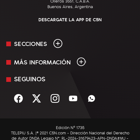
Olleros 3551, C.A.B.A.
Buenos Aires, Argentina
DESCARGATE LA APP DE C5N
SECCIONES
MÁS INFORMACIÓN
En Vivo
Minuto Uno
SEGUINOS
Mediakit
Política
Términos y condiciones
Sociedad
Rss
Economía
Enfoque
Edición Nº 1735
C5N Autos
TELEPIU S.A. |© 2021 C5N.com - Dirección Nacional del Derecho
de Autor DNDA Legajo N°: RL-2024-31679423-APN-DNDA#MJ -