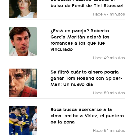
bolso de Fendi de Tini Stoessel
Hace 47 minutos
¿Está en pareja? Roberto
García Moritán aclaró los
romances a los que fue
vinculado
Hace 49 minutos
Se filtró cuánto dinero podría
ganar Tom Holland con Spider-
Man: Un nuevo día
Hace 50 minutos
Boca busca acercarse a la
cima: recibe a Vélez, el puntero
de la zona
Hace 54 minutos