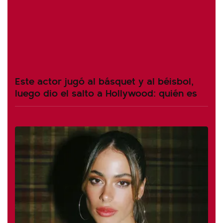
Este actor jugó al básquet y al béisbol,
luego dio el salto a Hollywood: quién es