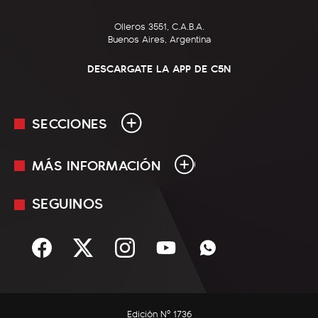
Olleros 3551, C.A.B.A.
Buenos Aires, Argentina
DESCARGATE LA APP DE C5N
SECCIONES
MÁS INFORMACIÓN
En Vivo
Minuto Uno
SEGUINOS
Mediakit
Política
Términos y condiciones
Sociedad
Rss
Economía
Enfoque
Edición Nº 1736