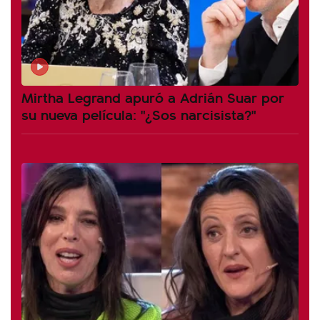
Mirtha Legrand apuró a Adrián Suar por
su nueva película: "¿Sos narcisista?"