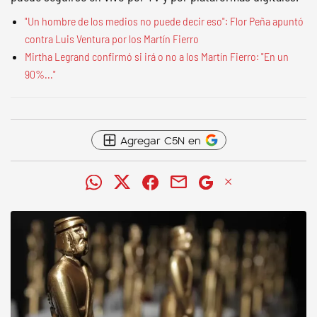
"Un hombre de los medios no puede decir eso": Flor Peña apuntó
contra Luis Ventura por los Martín Fierro
Mirtha Legrand confirmó si irá o no a los Martín Fierro: "En un
90%..."
Agregar C5N en