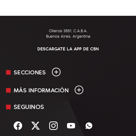
Olleros 3551, C.A.B.A.
Buenos Aires, Argentina
DESCARGATE LA APP DE C5N
SECCIONES
MÁS INFORMACIÓN
En Vivo
Minuto Uno
SEGUINOS
Mediakit
Política
Términos y condiciones
Sociedad
Rss
Economía