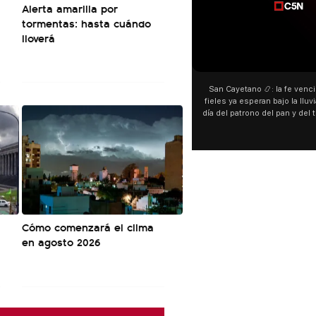
Alerta amarilla por
tormentas: hasta cuándo
lloverá
00:00
00:00
San Cayetano 📿: la fe venció al agua y los
“Preferís la joda y y
fieles ya esperan bajo la lluvia ➡️ A horas del
¿Indirecta para Luck 
día del patrono del pan y del trabajo, miles de
"Te vi", su nueva c
personas acampan en Liniers para agradecer
Callejero Fino, y las
y pedir. 🎙️ @bernardomagnago
encontrar similitudes
declaraciones que hi
del cantante cordob
"hablamos idiomas di
hago falta" desper
especulaciones ent
aunque la artista no
esté inspirado en s
Cómo comenzará el clima
pensá
en agosto 2026