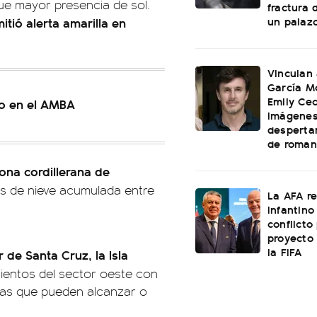
e mayor presencia de sol.
fractura 
un palaz
tió alerta amarilla en
Vinculan
García M
Emily Cec
io en el AMBA
imágenes
desperta
de roman
ona cordillerana de
es de nieve acumulada entre
La AFA r
Infantino 
conflicto
proyecto
la FIFA
r de Santa Cruz, la Isla
vientos del sector oeste con
agas que pueden alcanzar o