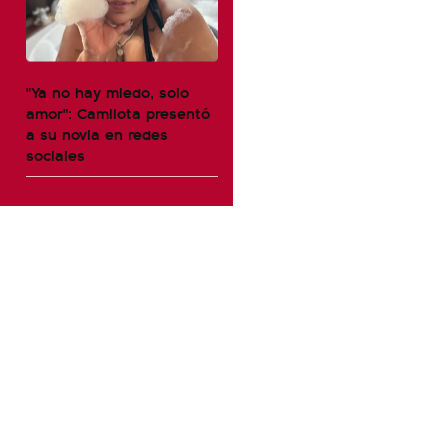
"Ya no hay miedo, solo
amor": Camilota presentó
a su novia en redes
sociales