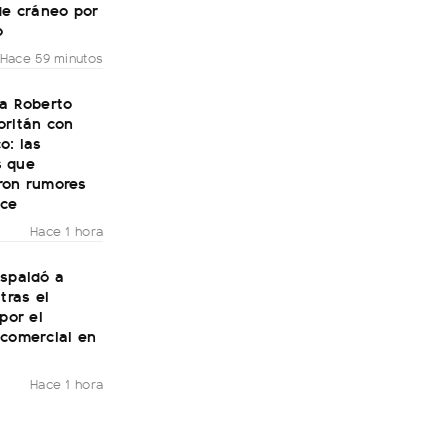
de cráneo por
o
Hace 59 minutos
 a Roberto
oritán con
o: las
 que
ron rumores
ce
Hace 1 hora
espaldó a
tras el
 por el
 comercial en
Hace 1 hora