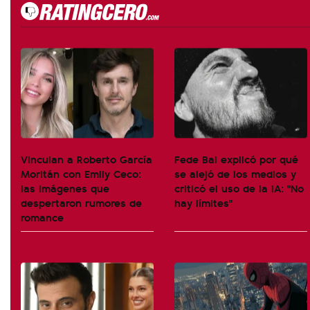
Vinculan a Roberto García
Fede Bal explicó por qué
Moritán con Emily Ceco:
se alejó de los medios y
las imágenes que
criticó el uso de la IA: "No
despertaron rumores de
hay límites"
romance