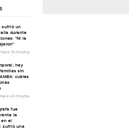
S
 sufrió un
talia durante
iones: "Ni la
ejaron"
Hace 16 minutos
mporal, hay
familias sin
 AMBA: cuáles
zonas
s
Hace 49 minutos
rafa fue
rante la
 en el
 sufrió una