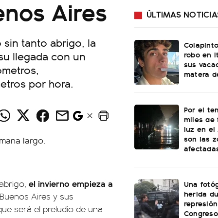
enos Aires
ÚLTIMAS NOTICIA
sin tanto abrigo, la
Colapinto
su llegada con un
robo en I
sus vacac
ómetros,
matera d
etros por hora.
Por el te
miles de 
luz en el
son las 
afectada
el invierno empieza a
abrigo,
Una fotóg
herida du
 Buenos Aires y sus
represión
ue será el preludio de una
Congreso: