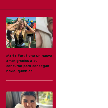
Marta Fort tiene un nuevo
amor gracias a su
concurso para conseguir
novio: quién es