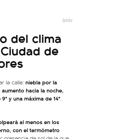
SMN
co del clima
 Ciudad de
ores
niebla por la
 la calle:
n aumento hacia la noche,
 9° y una máxima de 14°
,
olpeará al menos en los
erno, con el termómetro
 presencia de sol de la que