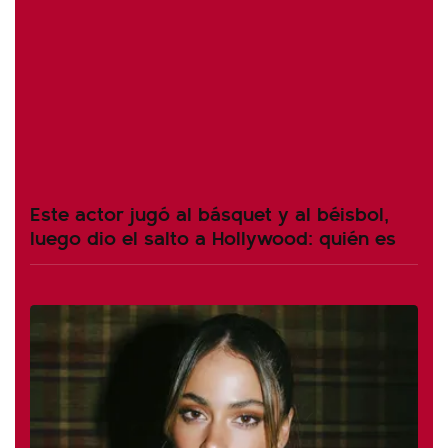
Este actor jugó al básquet y al béisbol,
luego dio el salto a Hollywood: quién es