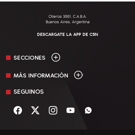
Olleros 3551, C.A.B.A.
Buenos Aires, Argentina
DESCARGATE LA APP DE C5N
SECCIONES
MÁS INFORMACIÓN
En Vivo
Minuto Uno
SEGUINOS
Mediakit
Política
Términos y condiciones
Sociedad
Rss
Economía
Enfoque