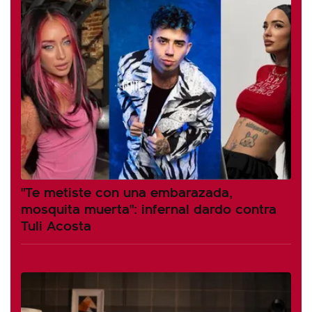
"Te metiste con una embarazada,
mosquita muerta": infernal dardo contra
Tuli Acosta