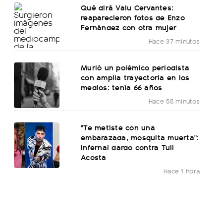
Qué dirá Valu Cervantes:
reaparecieron fotos de Enzo
Fernández con otra mujer
Hace 37 minutos
Murió un polémico periodista
con amplia trayectoria en los
medios: tenía 66 años
Hace 55 minutos
"Te metiste con una
embarazada, mosquita muerta":
infernal dardo contra Tuli
Acosta
Hace 1 hora