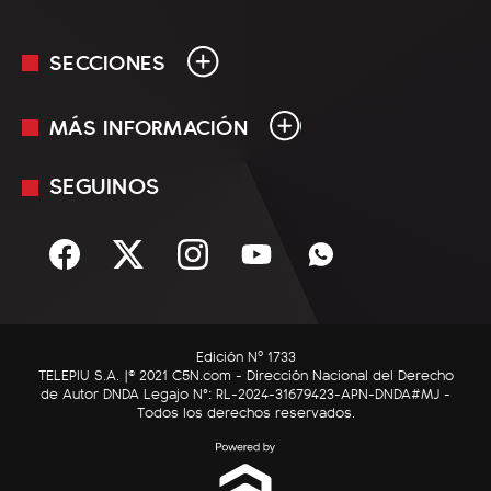
SECCIONES
MÁS INFORMACIÓN
En Vivo
Minuto Uno
SEGUINOS
Mediakit
Política
Términos y condiciones
Sociedad
Rss
Economía
Enfoque
Edición Nº 1733
C5N Autos
TELEPIU S.A. |© 2021 C5N.com - Dirección Nacional del Derecho
de Autor DNDA Legajo N°: RL-2024-31679423-APN-DNDA#MJ -
RatingCero
Todos los derechos reservados.
Deportes
Lifestyle