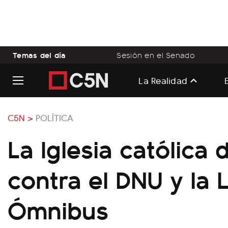
Temas del día
Sesión en el Senado
La Realidad
C5N >
POLÍTICA
La Iglesia católica 
contra el DNU y la 
Ómnibus