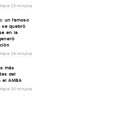
Hace 23 minutos
o: un famoso
o se quebró
se en la
generó
ción
Hace 28 minutos
os más
tes del
n el AMBA
Hace 33 minutos