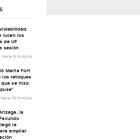
S
violabilidad:
e lucen los
s de UP
a sesión
Hace 8 minutos
ió Marta Fort
 los retoques
 que se hizo:
 puse"
Hace 18 minutos
rizaga, la
 Facundo
legó la
para ampliar
ación