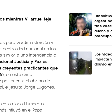
Dramátic
os mientras Villarruel teje
argentin
tras caer
ducha y 
preocupa
dos pero la administración y
 centralidad nacional en los
Los vide
s similar a una intendencia o
impactan
cional Justicia y Paz es
diluvio e
s creyentes practicantes que
A)
, en este caso
e por cuenta el obispo de
l, el jesuita Jorge Lugones.
e en la diaria Humberto
ás influyó en el Papa