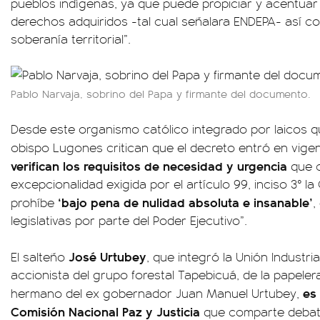
pueblos indígenas, ya que puede propiciar y acentuar 
derechos adquiridos -tal cual señalara ENDEPA- así c
soberanía territorial”.
Pablo Narvaja, sobrino del Papa y firmante del documento.
Desde este organismo católico integrado por laicos 
obispo Lugones critican que el decreto entró en vige
verifican los requisitos de necesidad y urgencia
que c
excepcionalidad exigida por el artículo 99, inciso 3° l
‘bajo pena de nulidad absoluta e insanable’
prohíbe
,
legislativas por parte del Poder Ejecutivo”.
José Urtubey
El salteño
, que integró la Unión Industri
accionista del grupo forestal Tapebicuá, de la papeler
es 
hermano del ex gobernador Juan Manuel Urtubey,
Comisión Nacional Paz y Justicia
que comparte debates