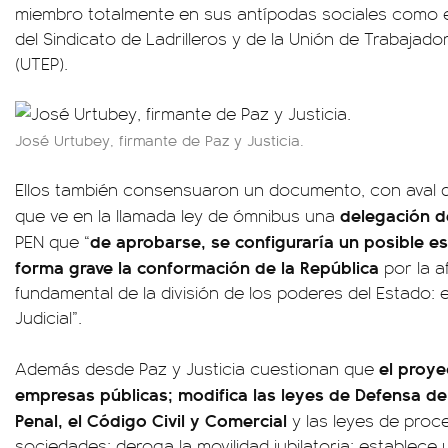
miembro totalmente en sus antípodas sociales como e
del Sindicato de Ladrilleros y de la Unión de Trabajad
(UTEP).
José Urtubey, firmante de Paz y Justicia.
Ellos también consensuaron un documento, con aval d
delegación d
que ve en la llamada ley de ómnibus una
de aprobarse, se configuraría un posible e
PEN que “
forma grave la conformación de la República
por la a
fundamental de la división de los poderes del Estado: el 
Judicial”.
el proye
Además desde Paz y Justicia cuestionan que
empresas públicas; modifica las leyes de Defensa de
Penal, el Código Civil y Comercial
y las leyes de proce
sociedades; deroga la movilidad jubilatoria; establece 