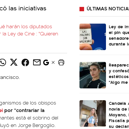
ó las iniciativas
ÚLTIMAS NOTICIA
 qué harán los diputados
Ley de In
el pin qu
la Ley de Cine : "Quieren
senadore
durante l
Reaparec
y confesó
estéticos
"Algo me
rganismos de los obispos
Candela A
novia de
ei
por “contrariar la
Moyano, l
rmantes está el sobrino del
Fiscalía 
fluyó en Jorge Bergoglio.
su declar