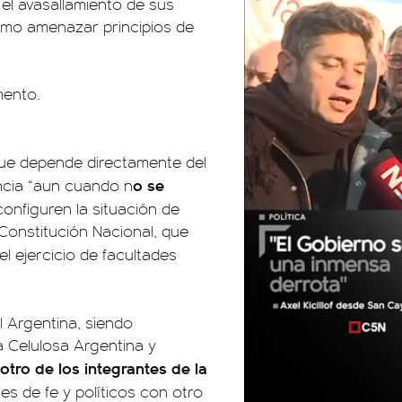
el avasallamiento de sus
omo amenazar principios de
que depende directamente del
o se
ncia “aun cuando n
onfiguren la situación de
a Constitución Nacional, que
 el ejercicio de facultades
al Argentina, siendo
a Celulosa Argentina y
otro de los integrantes de la
 de fe y políticos con otro
01:05
01:29