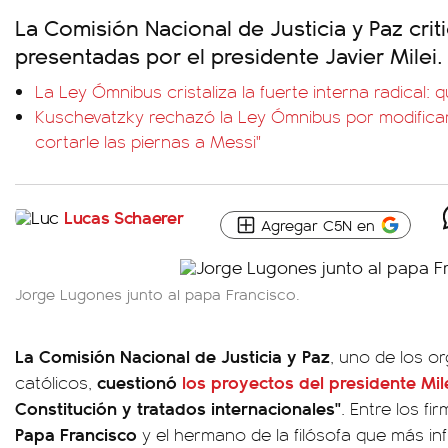
La Comisión Nacional de Justicia y Paz critic
presentadas por el presidente Javier Milei.
La Ley Ómnibus cristaliza la fuerte interna radical:
Kuschevatzky rechazó la Ley Ómnibus por modificar 
cortarle las piernas a Messi"
Lucas Schaerer
Agregar C5N en
Jorge Lugones junto al papa Francisco.
La Comisión Nacional de Justicia y Paz
, uno de los o
cuestionó
los proyectos del presidente Mil
católicos,
Constitución y tratados internacionales"
. Entre los fi
Papa Francisco
y el hermano de la filósofa que más in