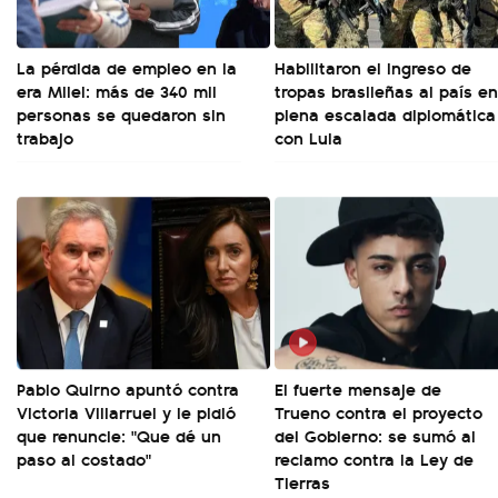
La pérdida de empleo en la
Habilitaron el ingreso de
era Milei: más de 340 mil
tropas brasileñas al país en
personas se quedaron sin
plena escalada diplomática
trabajo
con Lula
Pablo Quirno apuntó contra
El fuerte mensaje de
Victoria Villarruel y le pidió
Trueno contra el proyecto
que renuncie: "Que dé un
del Gobierno: se sumó al
paso al costado"
reclamo contra la Ley de
Tierras