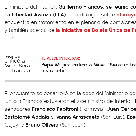
Guillermo Francos, se reunió c
El ministro del Interior,
La Libertad Avanza (LLA)
el proy
para dialogar sobre
encuentra en tratamiento en el plenario de comisione
la iniciativa de Boleta Única de P
y también acerca de
alta.
TE PUEDE INTERESAR:
Pepe Mujica criticó a Milei: "Será un t
historieta"
El encuentro se desarrolló en la sede del Ministerio de
junto a Francos estuvieron el viceministro del Interior,
Francisco Paoltroni
Juan Carlo
senadores
(Formosa),
Bartolomé Abdala
Ivanna Arrascaeta
Eze
e
(San Luis),
Bruno Olivera
(Jujuy) y
(San Juan).