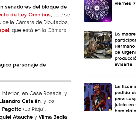
viernes 
on senadores del bloque de
ecto de Ley Ómnibus
, que se
s de la Cámara de Diputados,
apel
, que está en la Cámara
La madre
participa
Hermano 
de urgenc
producci
avisarle
rágico personaje de
La fiscal
pedido de
l Interior, en Casa Rosada, y
para sus
Lisandro Catalán
, y los
juicio en
s Pagotto
(La Rioja),
homicidi
quiel Atauche
Vilma Bedia
y