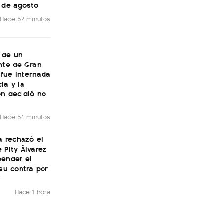
7 de agosto
Hace 52 minutos
 de un
nte de Gran
fue internada
ia y la
ón decidió no
Hace 54 minutos
ía rechazó el
 Pity Álvarez
pender el
 su contra por
o
Hace 1 hora