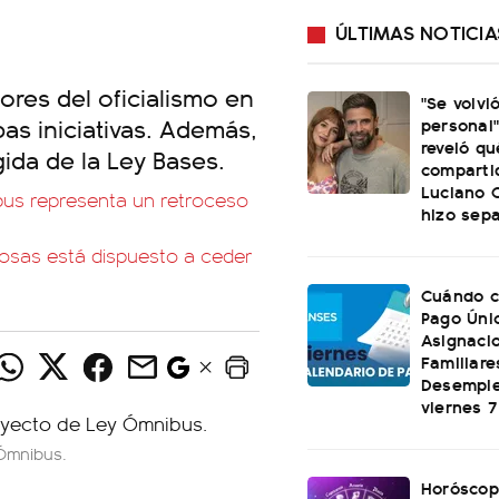
ÚLTIMAS NOTICIA
dores del oficialismo en
"Se volvi
as iniciativas. Además,
personal"
reveló qu
ida de la Ley Bases.
comparti
Luciano C
bus representa un retroceso
hizo sep
 cosas está dispuesto a ceder
Cuándo c
Pago Úni
Asignaci
Familiare
Desemple
viernes 
Ómnibus.
Horóscop