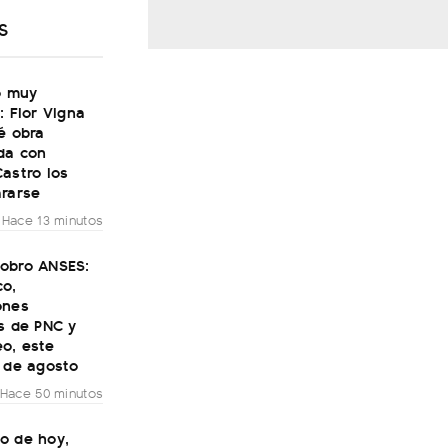
S
ó muy
: Flor Vigna
é obra
da con
astro los
ararse
Hace 13 minutos
obro ANSES:
co,
ones
s de PNC y
o, este
7 de agosto
Hace 50 minutos
o de hoy,