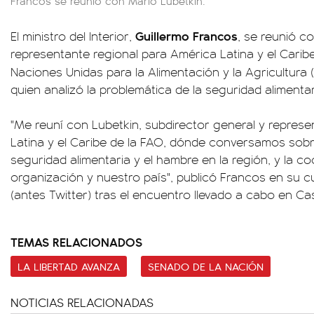
Francos se reunió con Mario Lubetkin.
Guillermo Francos
El ministro del Interior,
, se reunió c
representante regional para América Latina y el Carib
Naciones Unidas para la Alimentación y la Agricultura 
quien analizó la problemática de la seguridad alimenta
"Me reuní con Lubetkin, subdirector general y repres
Latina y el Caribe de la FAO, dónde conversamos sobre
seguridad alimentaria y el hambre en la región, y la c
organización y nuestro país", publicó Francos en su cu
(antes Twitter) tras el encuentro llevado a cabo en C
TEMAS RELACIONADOS
LA LIBERTAD AVANZA
SENADO DE LA NACIÓN
NOTICIAS RELACIONADAS