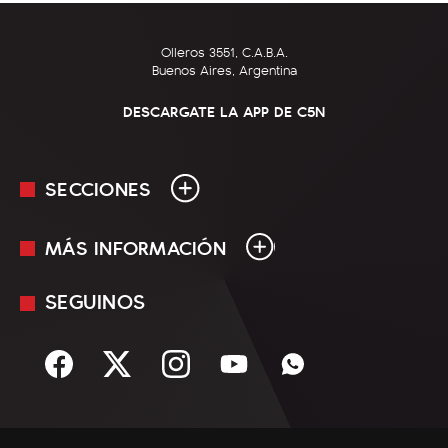
Olleros 3551, C.A.B.A.
Buenos Aires, Argentina
DESCARGATE LA APP DE C5N
SECCIONES
MÁS INFORMACIÓN
En Vivo
Minuto Uno
SEGUINOS
Mediakit
Política
Términos y condiciones
Sociedad
Rss
Economía
Enfoque