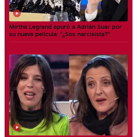
Mirtha Legrand apuró a Adrián Suar por
su nueva película: "¿Sos narcisista?"