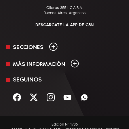
Olleros 3551, C.A.B.A.
Buenos Aires, Argentina
DESCARGATE LA APP DE C5N
SECCIONES
MÁS INFORMACIÓN
En Vivo
Minuto Uno
SEGUINOS
Mediakit
Política
Términos y condiciones
Sociedad
Rss
Economía
Enfoque
Edición Nº 1736
C5N Autos
TELEPIU S.A. |© 2021 C5N.com - Dirección Nacional del Derecho