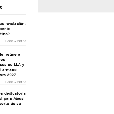
S
 de revelación:
idente
tino?
Hace 4 horas
lei reúne a
res
ses de LLA y
el armado
para 2027
Hace 4 horas
a dedicatoria
ul para Messi
uerte de su