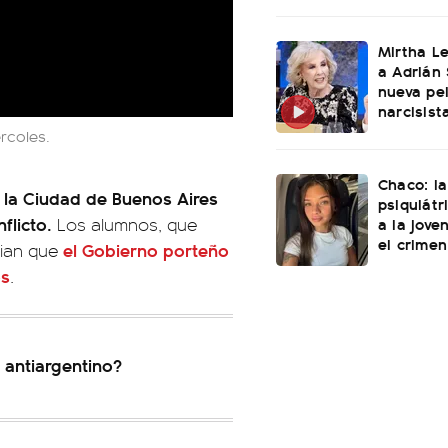
Mirtha L
a Adrián 
nueva pel
narcisist
rcoles.
Chaco: la
 la Ciudad de Buenos Aires
psiquiátr
flicto.
a la jove
Los alumnos, que
el crimen
el Gobierno porteño
cian que
os
.
e antiargentino?