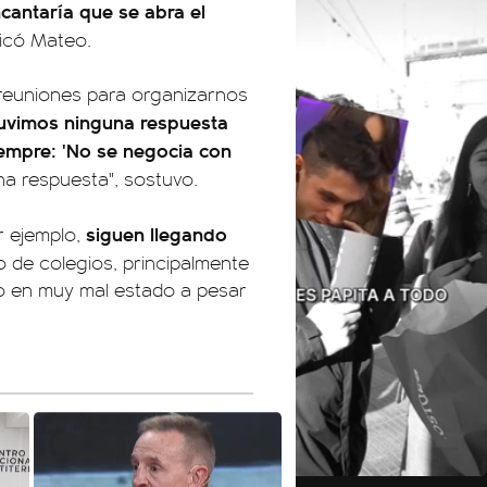
cantaría que se abra el
icó Mateo.
 reuniones para organizarnos
tuvimos ninguna respuesta
empre: 'No se negocia con
a respuesta", sostuvo.
siguen llegando
or ejemplo,
o de colegios, principalmente
do en muy mal estado a pesar
01:26