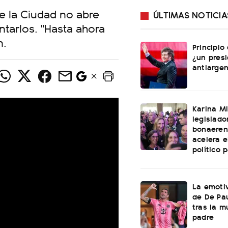
e la Ciudad no abre
ÚLTIMAS NOTICIA
tarlos. "Hasta ahora
n.
Principio
¿un pres
antiargen
Karina Mi
legislado
bonaeren
acelera 
político 
La emotiv
de De Pa
tras la m
padre