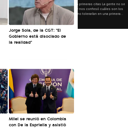
🟥 Red flags en primeras cita
guardó nada y nos confesó 
límites que no tolerarían e
salida.
Jorge Sola, de la CGT: "El
Gobierno está disociado de
la realidad"
l
Milei se reunió en Colombia
con De la Espriella y asistió