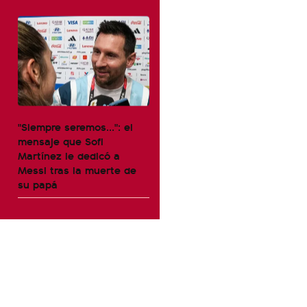
"Siempre seremos...": el
mensaje que Sofi
Martínez le dedicó a
Messi tras la muerte de
su papá