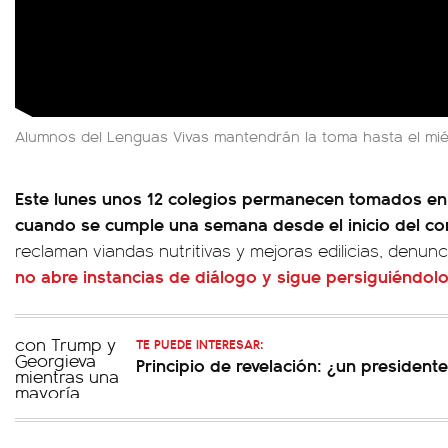
Alumnos del Lenguas Vivas mantendrán la toma hasta el mié
Este lunes unos 12 colegios permanecen tomados en
cuando se cumple una semana desde el inicio del con
reclaman viandas nutritivas y mejoras edilicias, denun
no abre instancias de diálogo y sigue persiguiéndol
TE PUEDE INTERESAR:
Principio de revelación: ¿un president