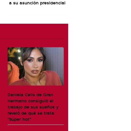
a su asunción presidencial
Daniela Celis de Gran
Hermano consiguió el
trabajo de sus sueños y
reveló de qué se trata:
"Súper hot"