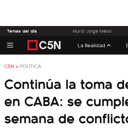
Temas del día
Murió Jorge Messi
La Realidad
C5N >
POLÍTICA
Continúa la toma d
en CABA: se cumpl
semana de conflict