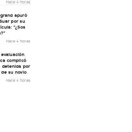
Hace 4 horas
egrand apuró
Suar por su
ícula: "¿Sos
a?"
Hace 4 horas
 evaluación
ica complicó
n detenida por
 de su novio
Hace 4 horas