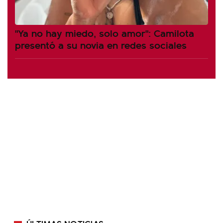
"Ya no hay miedo, solo amor": Camilota
presentó a su novia en redes sociales