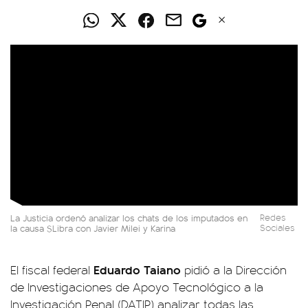
La Justicia ordenó analizar los chats de los imputados en
Redes
la causa $Libra con Javier Milei y Karina
Sociales
Eduardo Taiano
El fiscal federal
pidió a la Dirección
de Investigaciones de Apoyo Tecnológico a la
Investigación Penal (DATIP) analizar todas las