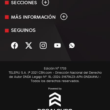
SECCIONES
MÁS INFORMACIÓN
En Vivo
Minuto Uno
SEGUINOS
Mediakit
Política
Términos y condiciones
Sociedad
Rss
Economía
Enfoque
Edición Nº 1733
C5N Autos
TELEPIU S.A. |© 2021 C5N.com - Dirección Nacional del Derecho
de Autor DNDA Legajo N°: RL-2024-31679423-APN-DNDA#MJ -
RatingCero
Todos los derechos reservados.
Deportes
Lifestyle
Astrología