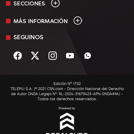
SECCIONES
MÁS INFORMACIÓN
En Vivo
Minuto Uno
SEGUINOS
Mediakit
Política
Términos y condiciones
Sociedad
Rss
Economía
Enfoque
Edición Nº 1732
C5N Autos
TELEPIU S.A. |© 2021 C5N.com - Dirección Nacional del Derecho
de Autor DNDA Legajo N°: RL-2024-31679423-APN-DNDA#MJ -
RatingCero
Todos los derechos reservados.
Deportes
Lifestyle
Astrología