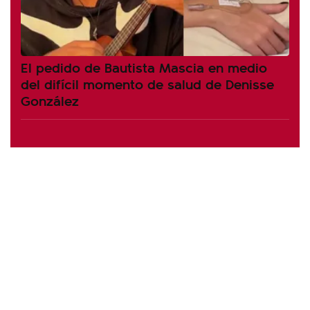
El pedido de Bautista Mascia en medio
del difícil momento de salud de Denisse
González