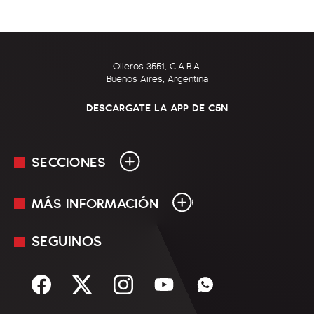
Olleros 3551, C.A.B.A.
Buenos Aires, Argentina
DESCARGATE LA APP DE C5N
SECCIONES
MÁS INFORMACIÓN
En Vivo
Minuto Uno
SEGUINOS
Mediakit
Política
Términos y condiciones
Sociedad
Rss
Economía