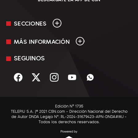
SECCIONES
MÁS INFORMACIÓN
En Vivo
Minuto Uno
SEGUINOS
Mediakit
Política
Términos y condiciones
Sociedad
Rss
Economía
Enfoque
Edición Nº 1735
C5N Autos
TELEPIU S.A. |© 2021 C5N.com - Dirección Nacional del Derecho
de Autor DNDA Legajo N°: RL-2024-31679423-APN-DNDA#MJ -
RatingCero
Todos los derechos reservados.
Deportes