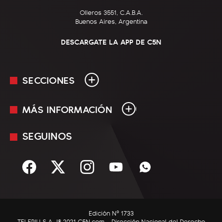
Olleros 3551, C.A.B.A.
Buenos Aires, Argentina
DESCARGATE LA APP DE C5N
SECCIONES
MÁS INFORMACIÓN
En Vivo
Minuto Uno
SEGUINOS
Mediakit
Política
Términos y condiciones
Sociedad
Rss
Economía
Enfoque
Edición Nº 1733
C5N Autos
TELEPIU S.A. |© 2021 C5N.com - Dirección Nacional del Derecho