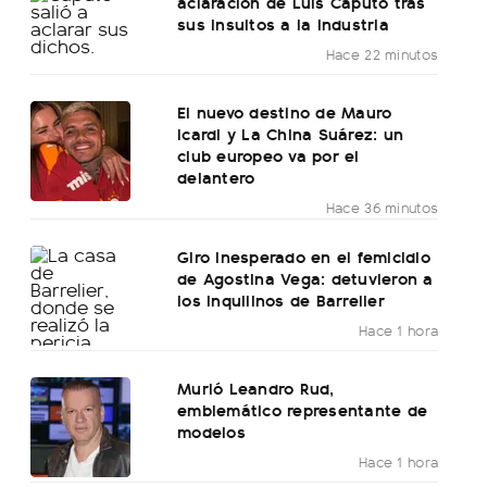
aclaración de Luis Caputo tras
sus insultos a la industria
Hace 22 minutos
El nuevo destino de Mauro
Icardi y La China Suárez: un
club europeo va por el
delantero
Hace 36 minutos
Giro inesperado en el femicidio
de Agostina Vega: detuvieron a
los inquilinos de Barrelier
Hace 1 hora
Murió Leandro Rud,
emblemático representante de
modelos
Hace 1 hora