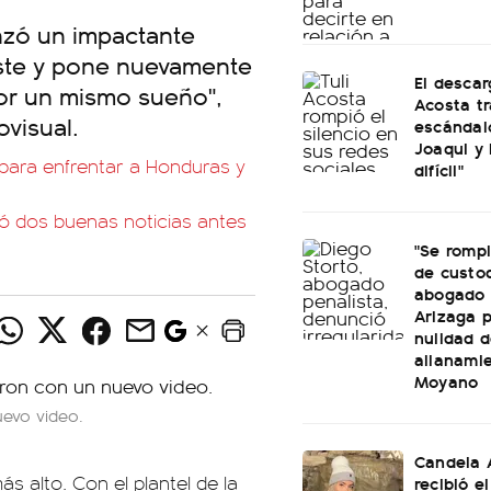
anzó un impactante
leste y pone nuevamente
El descar
por un mismo sueño",
Acosta tr
ovisual.
escándal
Joaqui y 
 para enfrentar a Honduras y
difícil"
bió dos buenas noticias antes
"Se romp
de custod
abogado 
Arizaga p
nulidad d
allanami
Moyano
uevo video.
Candela 
s alto. Con el plantel de la
recibió e