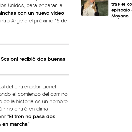
tras el c
dos Unidos, para encarar la
episodio
hinchas con un nuevo video
Moyano
ntra Argelia el próximo 16 de
l Scaloni recibió dos buenas
tal del entrenador Lionel
tando el comienzo del camino
je de la historia es un hombre
ún no entró en clima
"El tren no pasa dos
oni:
la en marcha"
.