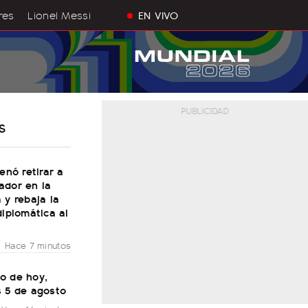
res
Lionel Messi
EN VIVO
S
denó retirar a
ador en la
 y rebaja la
diplomática al
Hace 7 minutos
o de hoy,
s 5 de agosto