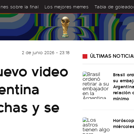
nes sobre la final
Los mejores memes
Tabla de goleado
2 de junio 2026 - 23:18
ÚLTIMAS NOTICIA
uevo video
Brasil or
su embaj
entina
Argentina
relación 
mínimo
chas y se
Horóscop
miércole