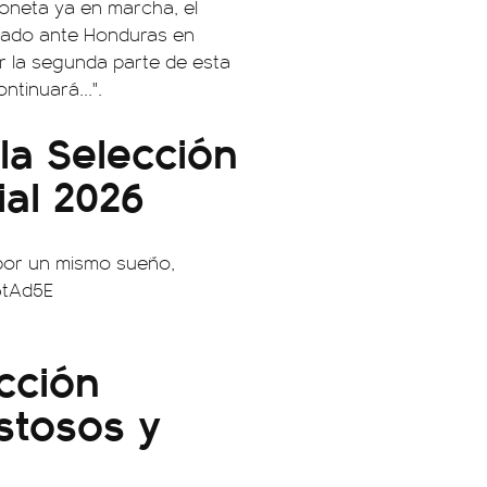
oneta ya en marcha, el
ábado ante Honduras en
r la segunda parte de esta
ntinuará...".
la Selección
ial 2026
 por un mismo sueño,
5tAd5E
ección
stosos y