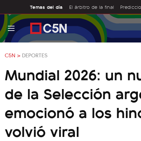
Temas del día
El árbitro de la final
Prediccio
C5N >
DEPORTES
Mundial 2026: un n
de la Selección arg
emocionó a los hin
volvió viral