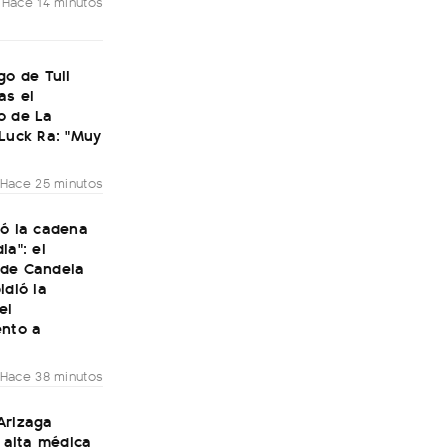
Hace 14 minutos
go de Tuli
as el
o de La
Luck Ra: "Muy
Hace 25 minutos
ió la cadena
ia": el
de Candela
idió la
el
ento a
Hace 38 minutos
Arizaga
l alta médica