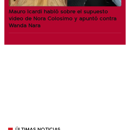
Mauro Icardi habló sobre el supuesto
video de Nora Colosimo y apuntó contra
Wanda Nara
ÚLTIMAS NOTICIAS