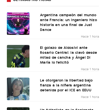
Argentina campeón del mundo
ante Francia: un ingeniero hizo
historia en una final de Just
Dance
Hace 1 hora
El golazo de Aldosivi ante
Rosario Central: la clavó desde
mitad de cancha y Ángel Di
María lo felicitó
Hace 1 hora
Le otorgaron la libertad bajo
fianza a la niñera argentina
detenida por el ICE en EEUU
Hace 1 hora
Un futbolista de la Scaloneta