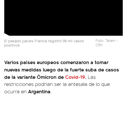
El pasado jueves Francia registró 98 mil casos
Foto: Télam -
positivos.
C5N
Varios países europeos comenzaron a tomar
nuevas medidas luego de la fuerte suba de casos
de la variante Ómicron de
Covid-19
.
Las
restricciones podrían ser la antesala de lo que
Argentina
ocurra en
.