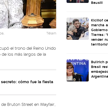
Bausili
Kicillof c
marcha a
Gobierno
os.
Télam
Tierras: "
vender n
territorio
upó el trono del Reino Unido
 de los más largos de la
Bullrich 
Brasil re
embajado
Argentin
secreto: cómo fue la fiesta
7 de Bruton Street en Mayfair,