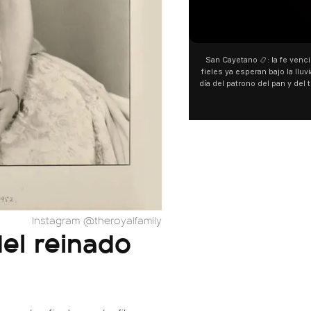
San Cayetano 📿: la fe venci
fieles ya esperan bajo la lluvi
día del patrono del pan y del 
personas acampan en Liniers
y pedir. 🎙️ @bernard
Instagram @theroyalfamily
del reinado