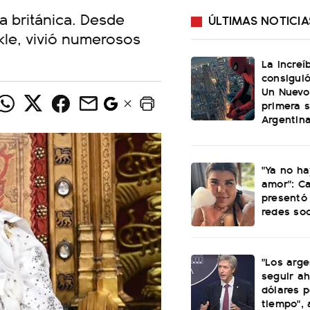
a británica. Desde
ÚLTIMAS NOTICIA
kle, vivió numerosos
La increí
consiguió
Un Nuevo
primera 
Argentin
"Ya no ha
amor": C
presentó 
redes soc
"Los arge
seguir a
dólares p
tiempo",