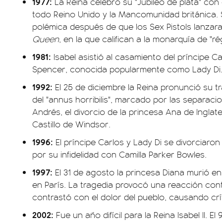
1977:
La Reina celebró su "Jubileo de plata" con 
todo Reino Unido y la Mancomunidad británica.
polémica después de que los Sex Pistols lanzar
Queen
, en la que califican a la monarquía de "ré
1981:
Isabel asistió al casamiento del príncipe C
Spencer, conocida popularmente como Lady Di
1992:
El 25 de diciembre la Reina pronunció su t
del "annus horribilis", marcado por las separaci
Andrés, el divorcio de la princesa Ana de Inglate
Castillo de Windsor.
1996:
El príncipe Carlos y Lady Di se divorciar
por su infidelidad con Camilla Parker Bowles.
1997:
El 31 de agosto la princesa Diana murió en
en París. La tragedia provocó una reacción con
contrastó con el dolor del pueblo, causando crít
2002:
Fue un año difícil para la Reina Isabel II. El