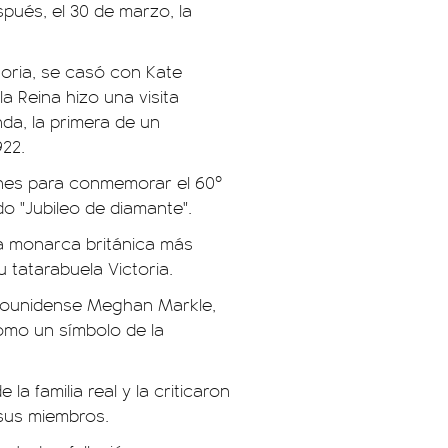
pués, el 30 de marzo, la
soria, se casó con Kate
 Reina hizo una visita
nda, la primera de un
922.
iones para conmemorar el 60º
do "Jubileo de diamante".
 la monarca británica más
u tatarabuela Victoria.
adounidense Meghan Markle,
omo un símbolo de la
a familia real y la criticaron
 sus miembros.