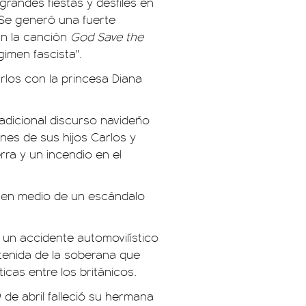
grandes fiestas y desfiles en
 Se generó una fuerte
an la canción
God Save the
gimen fascista".
arlos con la princesa Diana
.
radicional discurso navideño
ones de sus hijos Carlos y
rra y un incendio en el
on en medio de un escándalo
 un accidente automovilístico
tenida de la soberana que
icas entre los británicos.
 9 de abril falleció su hermana