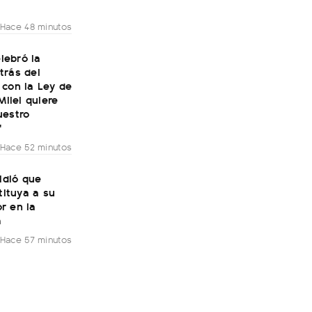
Hace 48 minutos
elebró la
trás del
 con la Ley de
Milei quiere
uestro
"
Hace 52 minutos
pidió que
stituya a su
r en la
a
Hace 57 minutos