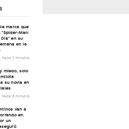
S
ble marca que
 "Spider-Man:
 Día" en su
semana en la
a
Hace 2 minutos
y miedo, solo
amilota
a su novia en
iales
Hace 6 minutos
ntinos van a
horrando en
or un
 aseguró