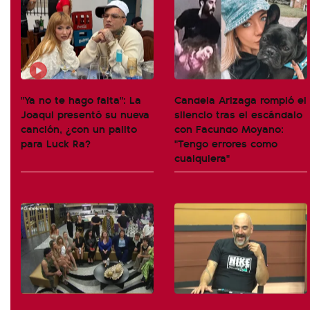
"Ya no te hago falta": La
Candela Arizaga rompió el
Joaqui presentó su nueva
silencio tras el escándalo
canción, ¿con un palito
con Facundo Moyano:
para Luck Ra?
"Tengo errores como
cualquiera"