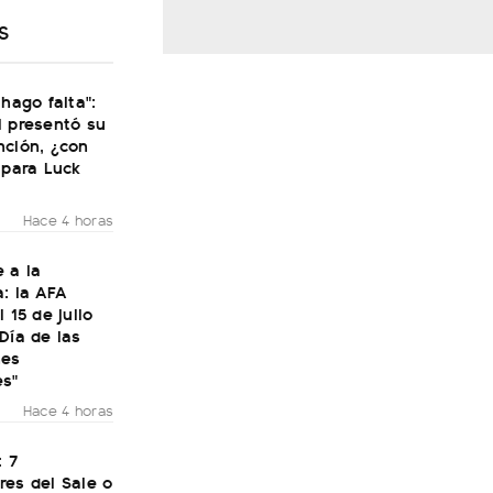
S
 hago falta":
i presentó su
nción, ¿con
 para Luck
Hace 4 horas
 a la
: la AFA
 15 de julio
Día de las
nes
es"
Hace 4 horas
: 7
res del Sale o