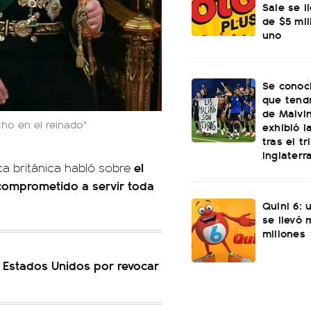
Sale se l
de $5 mi
uno
Se conoci
que tend
de Malvi
cho en el reinado"
exhibió l
tras el t
Inglaterr
el
ica británica habló sobre
r comprometido a servir toda
Quini 6: 
se llevó
millones
 a Estados Unidos por revocar