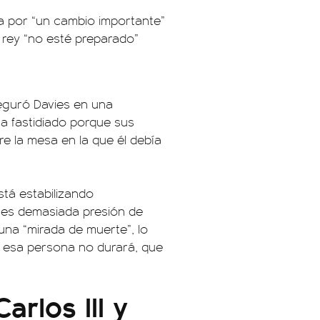
ría por “un cambio importante”
 rey “no esté preparado”
eguró Davies en una
ca fastidiado porque sus
e la mesa en la que él debía
stá estabilizando
o es demasiada presión de
una “mirada de muerte”, lo
ue esa persona no durará, que
arlos III y