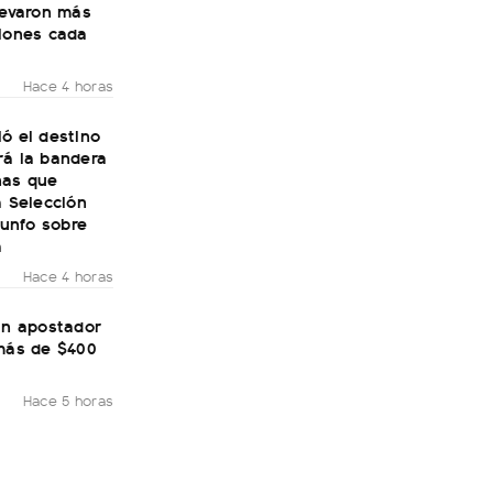
levaron más
llones cada
Hace 4 horas
ó el destino
rá la bandera
nas que
a Selección
riunfo sobre
a
Hace 4 horas
un apostador
 más de $400
Hace 5 horas