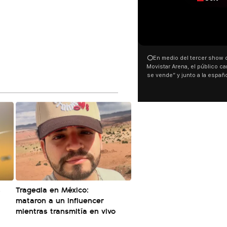
00:00
00:32
⭕En medio del tercer show de Rosalia en el
Con una proyección frente a
Movistar Arena, el público cantó “la patria no
distintas organizaciones y 
se vende” y junto a la española. El momento
manifestaron su rechazo al 
ocurrió a dos días de la votación de la Ley de
busca modificar la Ley de Tier
Tierras.
pudo ver cómo convocaron a 
este 6 de agosto con una pr
luces en el Congreso que mo
Malvinas y las inscripciones: 
son argentinas. Los desaparec
El resto del territorio, también”.
s
Tragedia en México:
mataron a un influencer
mientras transmitía en vivo