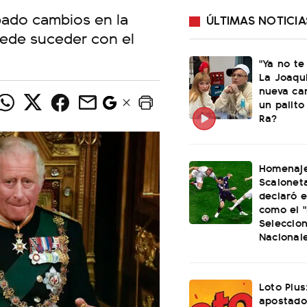
ipado cambios en la
ÚLTIMAS NOTICIA
puede suceder con el
"Ya no te
La Joaqu
nueva ca
un palito
Ra?
Homenaje
Scaloneta
declaró el
como el "
Seleccio
Nacional
Loto Plus
apostado