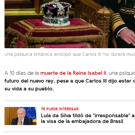
Una psíquica británica anticipó que Carlos III "no durará mu
muerte de la Reina Isabel II
A 10 días de la
, una psíqu
futuro del nuevo rey, pese a que Carlos III dijo esta
su vida a su pueblo.
TE PUEDE INTERESAR:
Lula da Silva tildó de "irresponsable"
la visa de la embajadora de Brasil