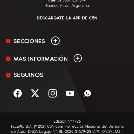
Buenos Aires, Argentina
DESCARGATE LA APP DE C5N
SECCIONES
MÁS INFORMACIÓN
En Vivo
Minuto Uno
SEGUINOS
Mediakit
Política
Términos y condiciones
Sociedad
Rss
Economía
Enfoque
Edición Nº 1736
C5N Autos
TELEPIU S.A. |© 2021 C5N.com - Dirección Nacional del Derecho
de Autor DNDA Legajo N°: RL-2024-31679423-APN-DNDA#MJ -