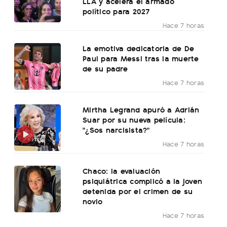
LLA y acelera el armado
político para 2027
Hace 7 horas
La emotiva dedicatoria de De
Paul para Messi tras la muerte
de su padre
Hace 7 horas
Mirtha Legrand apuró a Adrián
Suar por su nueva película:
"¿Sos narcisista?"
Hace 7 horas
Chaco: la evaluación
psiquiátrica complicó a la joven
detenida por el crimen de su
novio
Hace 7 horas