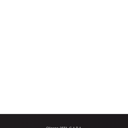
Olleros 3551, C.A.B.A.