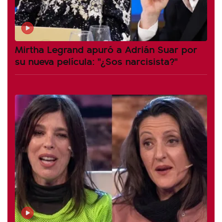
Mirtha Legrand apuró a Adrián Suar por
su nueva película: "¿Sos narcisista?"