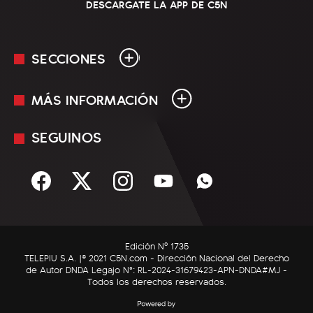
DESCARGATE LA APP DE C5N
SECCIONES
MÁS INFORMACIÓN
En Vivo
Minuto Uno
SEGUINOS
Mediakit
Política
Términos y condiciones
Sociedad
Rss
Economía
Enfoque
Edición Nº 1735
C5N Autos
TELEPIU S.A. |© 2021 C5N.com - Dirección Nacional del Derecho
de Autor DNDA Legajo N°: RL-2024-31679423-APN-DNDA#MJ -
RatingCero
Todos los derechos reservados.
Deportes