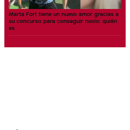
Marta Fort tiene un nuevo amor gracias a
su concurso para conseguir novio: quién
es