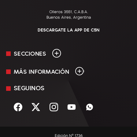
Olleros 3551, C.A.B.A.
Buenos Aires, Argentina
DESCARGATE LA APP DE C5N
SECCIONES
MÁS INFORMACIÓN
En Vivo
Minuto Uno
SEGUINOS
Mediakit
Política
Términos y condiciones
Sociedad
Rss
Economía
Enfoque
Edición Nº 1736