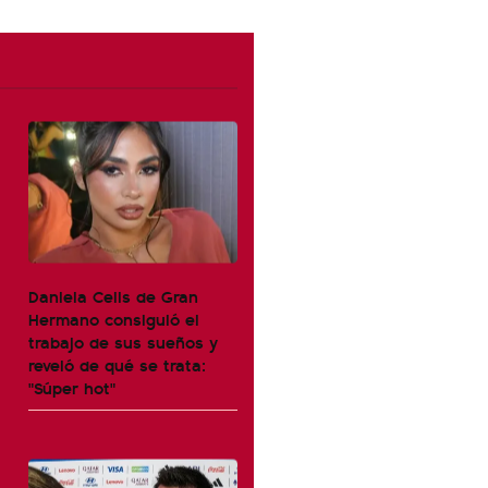
Daniela Celis de Gran
Hermano consiguió el
trabajo de sus sueños y
reveló de qué se trata:
"Súper hot"