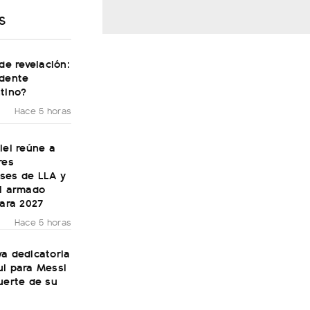
S
 de revelación:
idente
tino?
Hace 5 horas
lei reúne a
res
ses de LLA y
el armado
para 2027
Hace 5 horas
a dedicatoria
ul para Messi
uerte de su