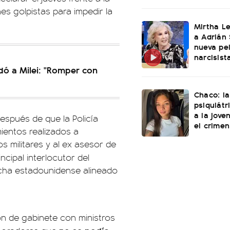
nes golpistas para impedir la
Mirtha L
a Adrián 
nueva pel
narcisist
ldó a Milei: "Romper con
Chaco: la
psiquiátr
a la jove
espués de que la Policía
el crimen
ientos realizados a
s militares y al ex asesor de
incipal interlocutor del
cha estadounidense alineado
ión de gabinete con ministros