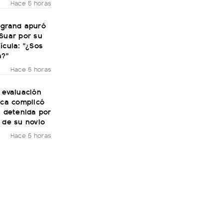
Hace 5 horas
egrand apuró
Suar por su
ícula: "¿Sos
a?"
Hace 5 horas
 evaluación
ica complicó
n detenida por
 de su novio
Hace 5 horas