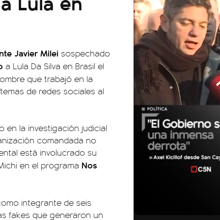
 a Lula en
te Javier Milei
sospechado
o
a Lula Da Silva en Brasil el
ombre que trabajó en la
temas de redes sociales al
en la investigación judicial
ganización comandada no
ental está involucrado su
Nos
l Michi en el programa
 como integrante de seis
01:05
01:29
ias fakes que generaron un