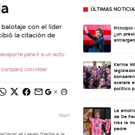
la
ÚLTIMAS NOTICIA
balotaje con el líder
Principio
ibió la citación de
¿un pres
antiargen
 pasaporte para ir a un acto
Karina Mi
o comparó con Hitler
legislado
bonaeren
acelera 
político 
La emotiv
Télam
de De Pa
tras la m
padre
eclarar el jueves frente a la