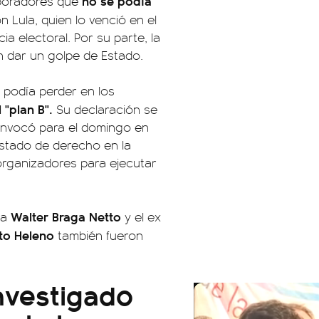
no se podía
aboradores que
 Lula, quien lo venció en el
ia electoral. Por su parte, la
 dar un golpe de Estado.
ue podía perder en los
l "plan B".
Su declaración se
convocó para el domingo en
estado de derecho en la
organizadores para ejecutar
Walter Braga Netto
sa
y el ex
o Heleno
también fueron
.
nvestigado