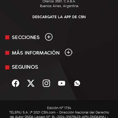
Olleros 3551, C.A.B.A.
Buenos Aires, Argentina
DESCARGATE LA APP DE C5N
SECCIONES
MÁS INFORMACIÓN
En Vivo
Minuto Uno
SEGUINOS
Mediakit
Política
Términos y condiciones
Sociedad
Rss
Economía
Enfoque
Edición Nº 1734
C5N Autos
TELEPIU S.A. |© 2021 C5N.com - Dirección Nacional del Derecho
de Autor DNDA Legajo N°: RL-2024-31679423-APN-DNDA#MJ -