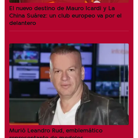
El nuevo destino de Mauro Icardi y La
China Suárez: un club europeo va por el
delantero
Murió Leandro Rud, emblemático
representante de modelos