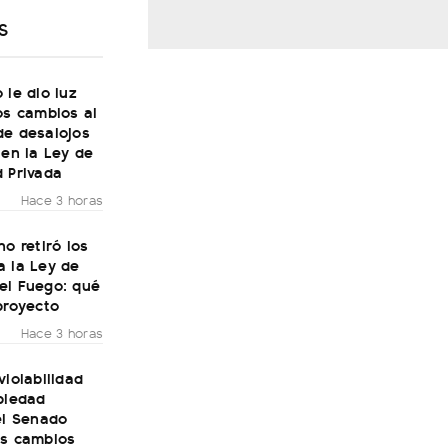
S
 le dio luz
os cambios al
de desalojos
 en la Ley de
 Privada
Hace 3 horas
no retiró los
a la Ley de
el Fuego: qué
proyecto
Hace 3 horas
violabilidad
piedad
el Senado
os cambios