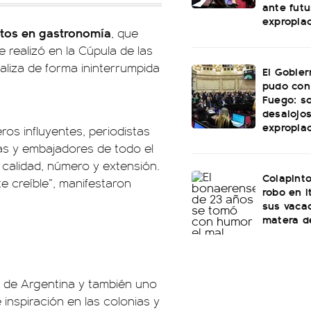
ante futu
expropia
rtos en gastronomía
, que
realizó en la Cúpula de las
aliza de forma ininterrumpida
El Gobie
pudo con
Fuego: s
desalojos
expropia
ros influyentes, periodistas
nas y embajadores de todo el
calidad, número y extensión.
Colapinto
 creíble”, manifestaron
robo en I
sus vacac
matera d
or de Argentina y también uno
inspiración en las colonias y