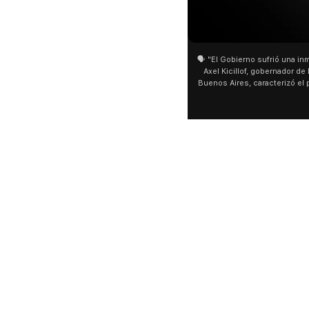
🗣️ "El Gobierno sufrió una inm
Axel Kicillof, gobernador de 
Buenos Aires, caracterizó el
de Inviolabilidad de la Pro
como "una lista sábana con 
y destacó "la movilización p
declaración fue desde el sa
Cayetano, donde también ad
sociedad no solo sufre porqu
que también está end