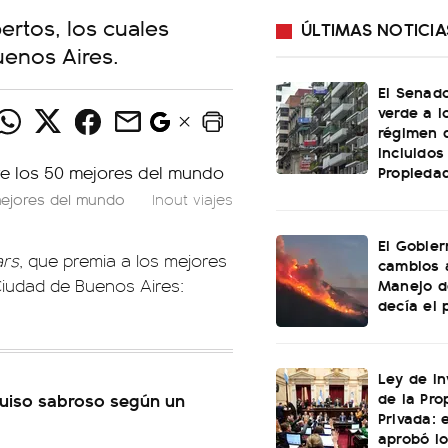
ertos, los cuales
ÚLTIMAS NOTICIA
uenos Aires.
El Senado
verde a l
régimen 
incluidos
Propiedad
mejores del mundo
Inout viajes
El Gobier
ars
, que premia a los mejores
cambios 
Manejo d
 Ciudad de Buenos Aires:
decía el 
Ley de In
de la Pro
guiso sabroso según un
Privada: 
aprobó l