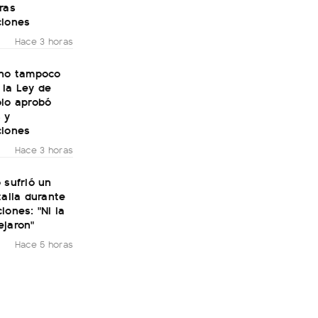
ras
ciones
Hace 3 horas
rno tampoco
 la Ley de
olo aprobó
 y
ciones
Hace 3 horas
 sufrió un
talia durante
iones: "Ni la
ejaron"
Hace 5 horas