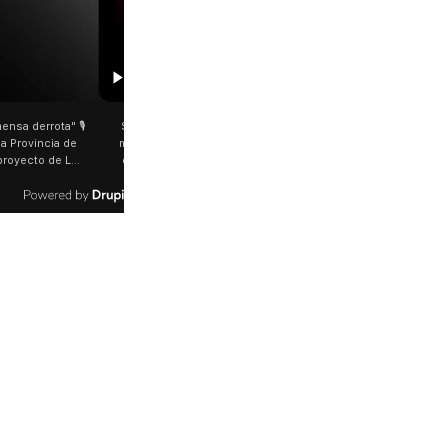
00:29
etano: Jorge García Cuerva juntó a
Rosalía salió a saludar a los fanáticos 
 peregrinos en Liniers El arzobispo
plena Avenida Juan B. Justo Fue luego d
os Aires destacó la fortaleza de la
último show en el Movistar Arena. La
d de peregrinos que acampó bajo el
cantante española bajó del auto que l
oportó las bajas temperaturas de los
trasladaba y varios fanáticos, al darse c
días: "Son dificultades que pudieron
que era ella, corrieron a saludarla. 🎥
radas por la fe". @bernardomagnago
rosalia.arg