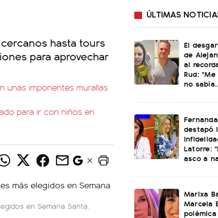
ÚLTIMAS NOTICIA
cercanos hasta tours
El desgar
ciones para aprovechar
de Alejan
al record
Rud: "Me 
no sabía..
on unas imponentes murallas
ado para ir con niños en
Fernanda 
destapó 
infidelid
Latorre: 
asco a n
Marixa Ba
Marcela B
elegidos en Semana Santa.
polémica