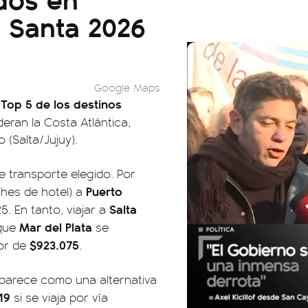
 Santa 2026
Google Maps
Top 5 de los destinos
l
deran la Costa Atlántica,
 (Salta/Jujuy).
e transporte elegido. Por
Puerto
ches de hotel) a
Salta
. En tanto, viajar a
Mar del Plata
 que
se
$923.075
or de
.
aparece como una alternativa
19
si se viaja por vía