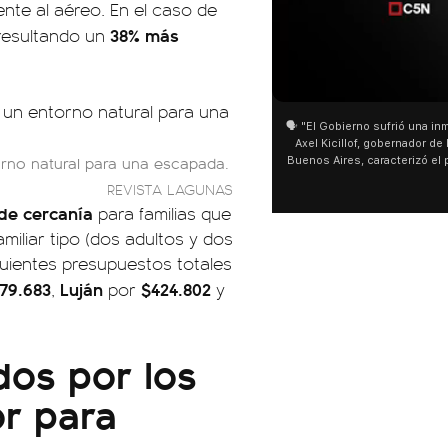
ente al aéreo. En el caso de
38% más
 resultando un
01:05
01:29
🗣️ "El Gobierno sufrió una inmensa derrota" 🎙️
San Cay
Axel Kicillof, gobernador de la Provincia de
miles de
orno natural para una escapada.
Buenos Aires, caracterizó el proyecto de Ley
de Buen
de Inviolabilidad de la Propiedad Privada
multitu
REVISTA LAGUNAS
como "una lista sábana con temas nefastos"
agua y s
de cercanía
para familias que
y destacó "la movilización popular". 📌 La
últimos 
declaración fue desde el santuario de San
ser supe
miliar tipo (dos adultos y dos
Cayetano, donde también advirtió que "la
uientes presupuestos totales
sociedad no solo sufre porque no llega sino
que también está endeudada".
79.683
Luján
$424.802
,
por
y
dos por los
or para