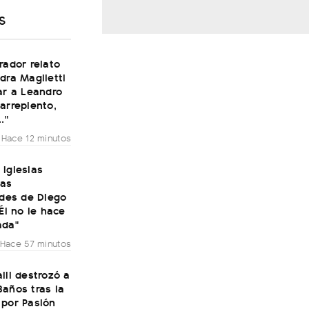
S
rador relato
dra Maglietti
ar a Leandro
arrepiento,
."
Hace 12 minutos
Iglesias
las
ades de Diego
"Él no le hace
ada"
Hace 57 minutos
lli destrozó a
años tras la
 por Pasión