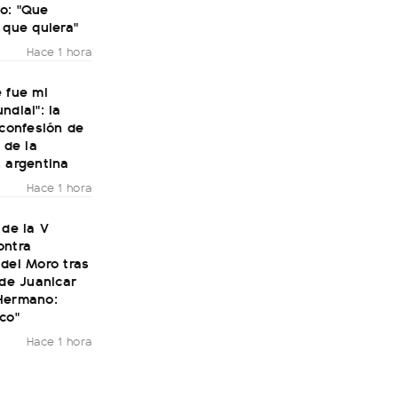
o: "Que
 que quiera"
Hace 1 hora
 fue mi
ndial": la
 confesión de
 de la
 argentina
Hace 1 hora
 de la V
ontra
del Moro tras
 de Juanicar
Hermano:
co"
Hace 1 hora