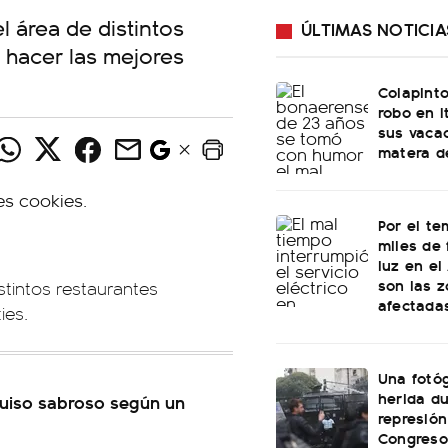
l área de distintos
ÚLTIMAS NOTICIA
 hacer las mejores
Colapinto
robo en I
sus vacac
matera d
Por el te
miles de 
luz en el
son las 
istintos restaurantes
afectada
ies.
Una fotóg
herida du
guiso sabroso según un
represión
Congreso: