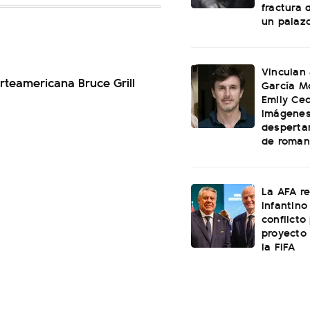
fractura 
un palaz
Vinculan
rteamericana Bruce Grill
García M
Emily Cec
imágenes
desperta
de roman
La AFA r
Infantino 
conflicto
proyecto
la FIFA