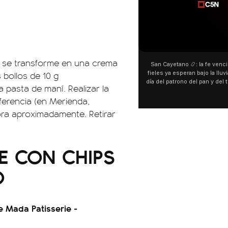
e se transforme en una crema
San Cayetano 📿: la fe venci
 bollos de 10 g
fieles ya esperan bajo la lluvi
día del patrono del pan y del 
pasta de maní. Realizar la
personas acampan en Liniers
ferencia (en Merienda,
y pedir. 🎙️ @bernard
hora aproximadamente. Retirar
E CON CHIPS
O
e Mada Patisserie -