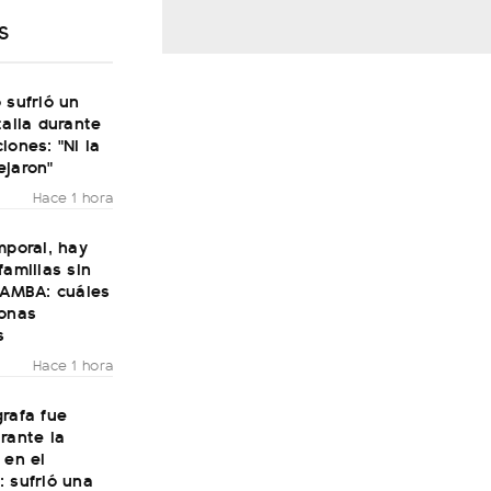
S
 sufrió un
talia durante
iones: "Ni la
ejaron"
Hace 1 hora
mporal, hay
familias sin
 AMBA: cuáles
zonas
s
Hace 1 hora
rafa fue
rante la
 en el
 sufrió una