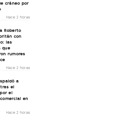
de cráneo por
o
Hace 2 horas
 a Roberto
oritán con
o: las
 que
ron rumores
ce
Hace 2 horas
espaldó a
tras el
 por el
 comercial en
Hace 2 horas