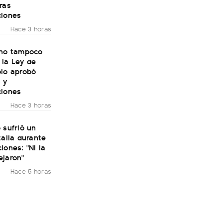
ras
ciones
Hace 3 horas
rno tampoco
 la Ley de
olo aprobó
 y
ciones
Hace 3 horas
 sufrió un
talia durante
iones: "Ni la
ejaron"
Hace 5 horas