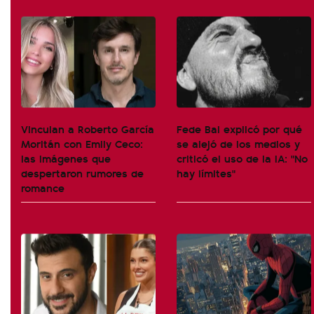
Vinculan a Roberto García
Fede Bal explicó por qué
Moritán con Emily Ceco:
se alejó de los medios y
las imágenes que
criticó el uso de la IA: "No
despertaron rumores de
hay límites"
romance