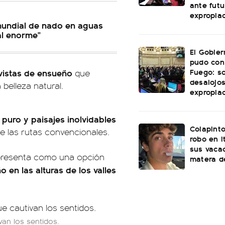
ante futu
expropia
mundial de nado en aguas
al enorme"
El Gobie
pudo con
Fuego: s
 vistas de ensueño
que
desalojos
 belleza natural.
expropia
 puro y paisajes inolvidables
Colapinto
e las rutas convencionales.
robo en I
sus vacac
e presenta como una opción
matera d
o en las alturas de los valles
van los sentidos.