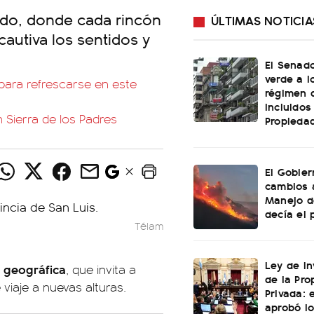
ado, donde cada rincón
ÚLTIMAS NOTICIA
cautiva los sentidos y
El Senado
verde a l
 para refrescarse en este
régimen 
incluidos
Sierra de los Padres
Propiedad
El Gobier
cambios 
Manejo d
decía el 
Télam
Ley de In
d geográfica
, que invita a
de la Pro
viaje a nuevas alturas.
Privada: 
aprobó l