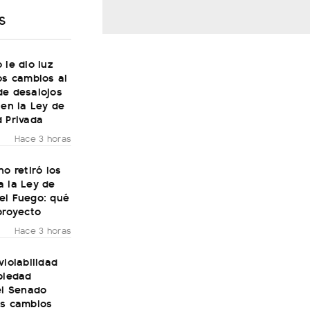
S
 le dio luz
os cambios al
de desalojos
 en la Ley de
 Privada
Hace 3 horas
no retiró los
a la Ley de
el Fuego: qué
proyecto
Hace 3 horas
violabilidad
piedad
el Senado
os cambios