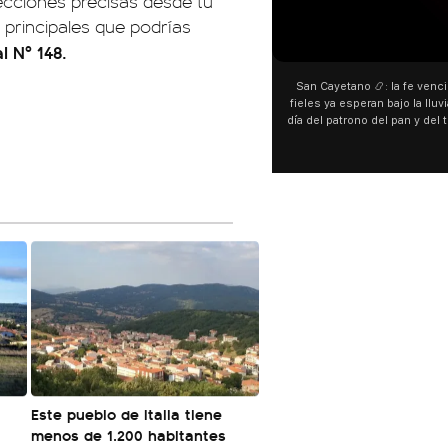
ecciones precisas desde tu
 principales que podrías
l Nº 148.
San Cayetano 📿: la fe venci
fieles ya esperan bajo la lluvi
día del patrono del pan y del 
personas acampan en Liniers
y pedir. 🎙️ @bernard
á
Este pueblo de Italia tiene
menos de 1.200 habitantes