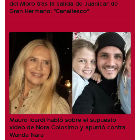
del Moro tras la salida de Juanicar de
Gran Hermano: "Canallesco"
Mauro Icardi habló sobre el supuesto
video de Nora Colosimo y apuntó contra
Wanda Nara