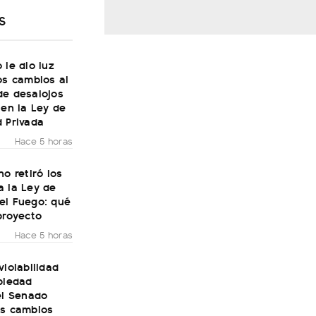
S
 le dio luz
os cambios al
de desalojos
 en la Ley de
 Privada
Hace 5 horas
no retiró los
a la Ley de
el Fuego: qué
proyecto
Hace 5 horas
violabilidad
piedad
el Senado
os cambios