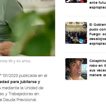
ante futu
expropia
El Gobie
pudo con
Fuego: s
desalojos
expropia
Colapinto
entre 55 y 64 años.
robo en I
sus vacac
matera d
 131/2023 publicada en el
edad para jubilarse y
s
mediante la Unidad de
es y Trabajadoras en
e Deuda Previsional.