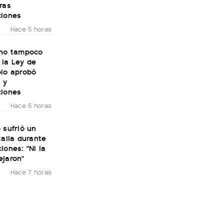
ras
ciones
Hace 5 horas
rno tampoco
 la Ley de
olo aprobó
 y
ciones
Hace 5 horas
 sufrió un
talia durante
iones: "Ni la
ejaron"
Hace 7 horas