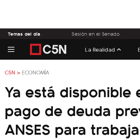
Temas del día
Sesión en el Senado
La Realidad
C5N >
ECONOMÍA
Ya está disponible 
pago de deuda prev
ANSES para trabaj