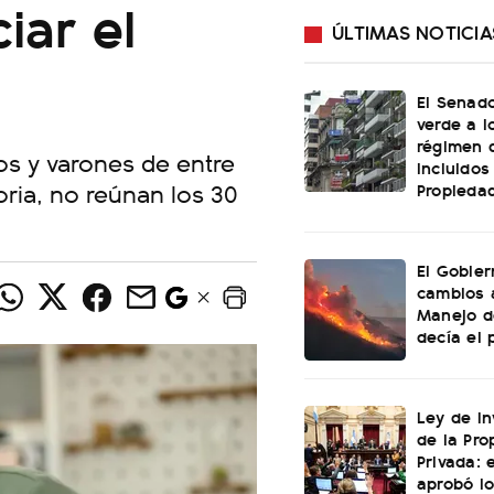
iar el
ÚLTIMAS NOTICIA
El Senado
verde a l
régimen 
ños y varones de entre
incluidos
oria, no reúnan los 30
Propiedad
El Gobier
cambios 
Manejo d
decía el 
Ley de In
de la Pro
Privada: 
aprobó l