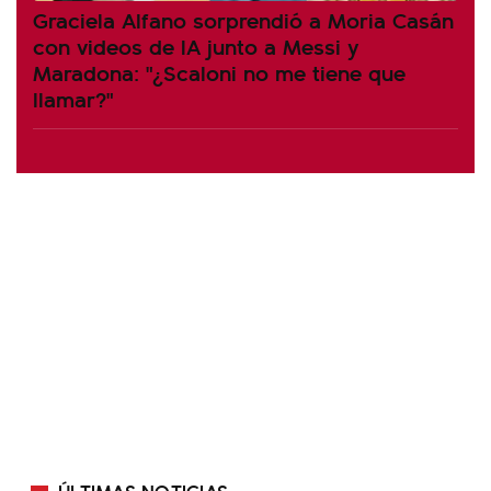
Graciela Alfano sorprendió a Moria Casán
con videos de IA junto a Messi y
Maradona: "¿Scaloni no me tiene que
llamar?"
ÚLTIMAS NOTICIAS