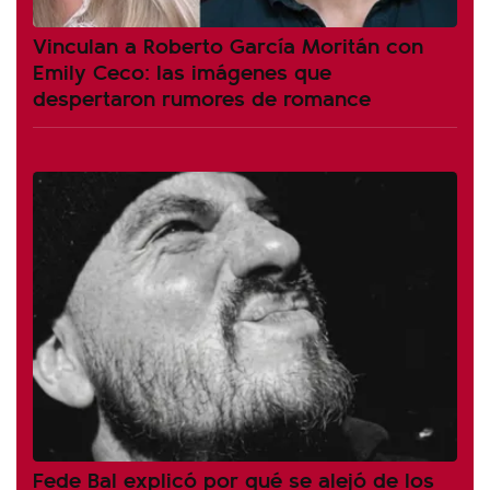
Vinculan a Roberto García Moritán con
Emily Ceco: las imágenes que
despertaron rumores de romance
Fede Bal explicó por qué se alejó de los