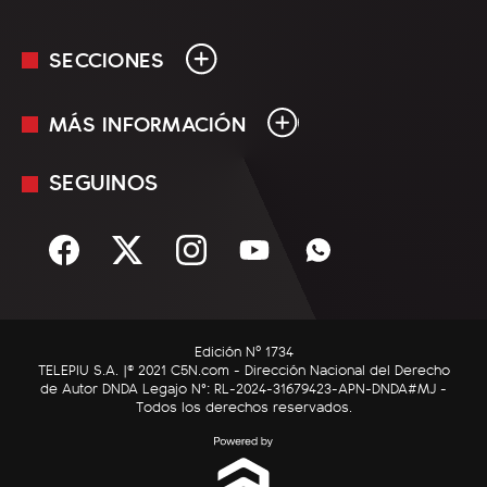
SECCIONES
MÁS INFORMACIÓN
En Vivo
Minuto Uno
SEGUINOS
Mediakit
Política
Términos y condiciones
Sociedad
Rss
Economía
Enfoque
Edición Nº 1734
C5N Autos
TELEPIU S.A. |© 2021 C5N.com - Dirección Nacional del Derecho
de Autor DNDA Legajo N°: RL-2024-31679423-APN-DNDA#MJ -
RatingCero
Todos los derechos reservados.
Deportes
Lifestyle