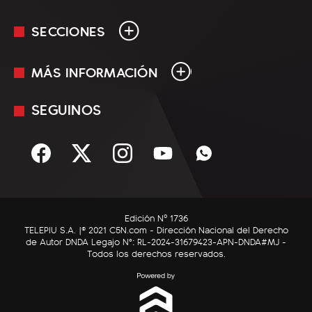
SECCIONES
MÁS INFORMACIÓN
En Vivo
Minuto Uno
SEGUINOS
Mediakit
Política
Términos y condiciones
Sociedad
Rss
Economía
Enfoque
Edición Nº 1736
C5N Autos
TELEPIU S.A. |© 2021 C5N.com - Dirección Nacional del Derecho
de Autor DNDA Legajo N°: RL-2024-31679423-APN-DNDA#MJ -
RatingCero
Todos los derechos reservados.
Deportes
Lifestyle