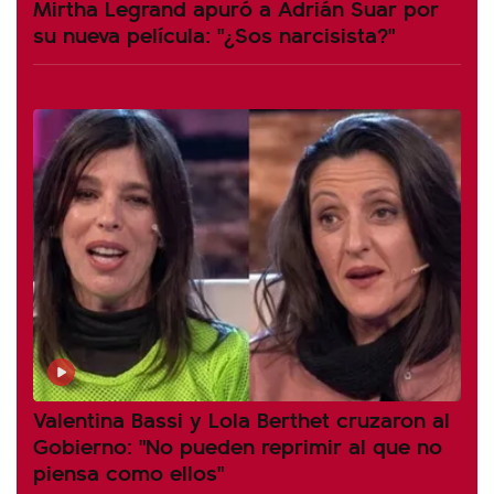
Mirtha Legrand apuró a Adrián Suar por
su nueva película: "¿Sos narcisista?"
Valentina Bassi y Lola Berthet cruzaron al
Gobierno: "No pueden reprimir al que no
piensa como ellos"