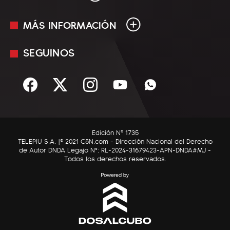
MÁS INFORMACIÓN
En Vivo
Minuto Uno
SEGUINOS
Mediakit
Política
Términos y condiciones
Sociedad
Rss
Economía
Enfoque
Edición Nº 1735
C5N Autos
TELEPIU S.A. |© 2021 C5N.com - Dirección Nacional del Derecho
de Autor DNDA Legajo N°: RL-2024-31679423-APN-DNDA#MJ -
RatingCero
Todos los derechos reservados.
Deportes
Lifestyle
Astrología
Tecnología