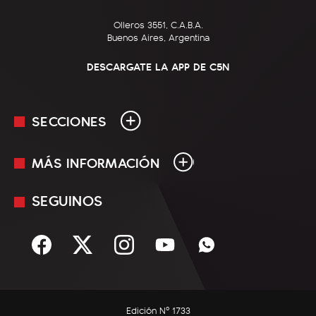
Olleros 3551, C.A.B.A.
Buenos Aires, Argentina
DESCARGATE LA APP DE C5N
SECCIONES
MÁS INFORMACIÓN
En Vivo
Minuto Uno
SEGUINOS
Mediakit
Política
Términos y condiciones
Sociedad
Rss
Economía
Enfoque
Edición Nº 1733