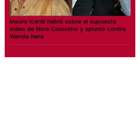
Mauro Icardi habló sobre el supuesto
video de Nora Colosimo y apuntó contra
Wanda Nara