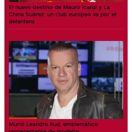
El nuevo destino de Mauro Icardi y La
China Suárez: un club europeo va por el
delantero
Murió Leandro Rud, emblemático
representante de modelos