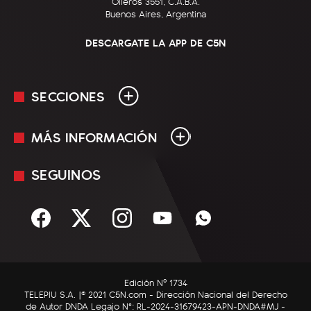
Olleros 3551, C.A.B.A.
Buenos Aires, Argentina
DESCARGATE LA APP DE C5N
SECCIONES
MÁS INFORMACIÓN
En Vivo
Minuto Uno
SEGUINOS
Mediakit
Política
Términos y condiciones
Sociedad
Rss
Economía
Enfoque
Edición Nº 1734
C5N Autos
TELEPIU S.A. |© 2021 C5N.com - Dirección Nacional del Derecho
de Autor DNDA Legajo N°: RL-2024-31679423-APN-DNDA#MJ -