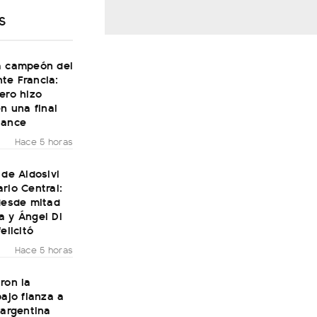
S
a campeón del
te Francia:
ero hizo
en una final
Dance
Hace 5 horas
 de Aldosivi
rio Central:
desde mitad
a y Ángel Di
elicitó
Hace 5 horas
ron la
bajo fianza a
 argentina