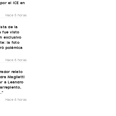
por el ICE en
Hace 5 horas
ista de la
 fue visto
n exclusivo
te: la foto
ró polémica
Hace 6 horas
rador relato
dra Maglietti
ar a Leandro
arrepiento,
."
Hace 6 horas