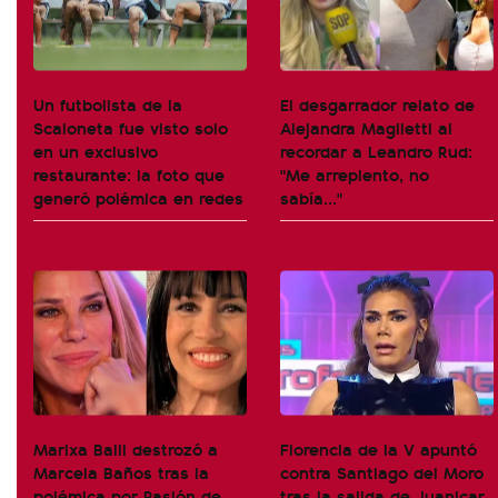
Un futbolista de la
El desgarrador relato de
Scaloneta fue visto solo
Alejandra Maglietti al
en un exclusivo
recordar a Leandro Rud:
restaurante: la foto que
"Me arrepiento, no
generó polémica en redes
sabía..."
Marixa Balli destrozó a
Florencia de la V apuntó
Marcela Baños tras la
contra Santiago del Moro
polémica por Pasión de
tras la salida de Juanicar