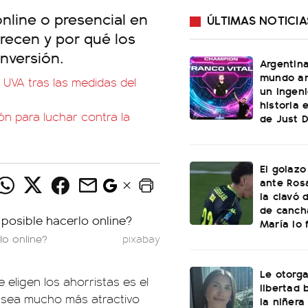
online o presencial en
ÚLTIMAS NOTICIA
frecen y por qué los
inversión.
Argentin
mundo an
 UVA tras las medidas del
un ingeni
historia 
ón para luchar contra la
de Just 
El golazo
ante Rosa
la clavó 
de canch
María lo f
lo online?
pixabay
Le otorga
eligen los ahorristas es el
libertad 
ue sea mucho más atractivo
la niñera