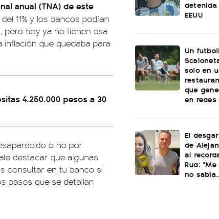
detenida 
nal anual (TNA) de este
EEUU
 del 11% y los bancos podían
s, pero hoy ya no tienen esa
ra inflación que quedaba para
Un futbol
Scaloneta
solo en u
restauran
que gene
ositas 4.250.000 pesos a 30
en redes
El desgar
de Alejan
esaparecido o no por
al record
vale destacar que algunas
Rud: "Me 
os consultar en tu banco si
no sabía..
os pasos que se detallan