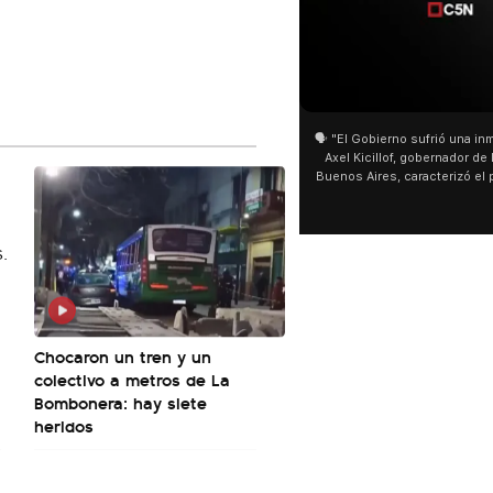
01:05
01:29
🗣️ "El Gobierno sufrió una inmensa derrota" 🎙️
San Cayetano: Jorge García Cu
Axel Kicillof, gobernador de la Provincia de
miles de peregrinos en Liniers
Buenos Aires, caracterizó el proyecto de Ley
de Buenos Aires destacó la fo
de Inviolabilidad de la Propiedad Privada
multitud de peregrinos que ac
como "una lista sábana con temas nefastos"
agua y soportó las bajas tempe
y destacó "la movilización popular". 📌 La
últimos días: "Son dificultade
declaración fue desde el santuario de San
ser superadas por la fe". @be
Cayetano, donde también advirtió que "la
sociedad no solo sufre porque no llega sino
que también está endeudada".
Chocaron un tren y un
colectivo a metros de La
Bombonera: hay siete
heridos