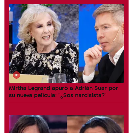
Mirtha Legrand apuró a Adrián Suar por
su nueva película: "¿Sos narcisista?"