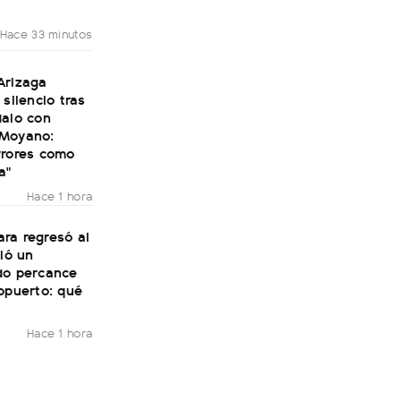
Hace 33 minutos
Arizaga
 silencio tras
dalo con
Moyano:
rrores como
a"
Hace 1 hora
ra regresó al
vió un
do percance
opuerto: qué
Hace 1 hora