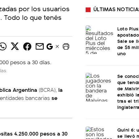
zadas por los usuarios
ÚLTIMAS NOTICIA
. Todo lo que tenés
Loto Plus
apostado
Sale se l
de $5 mi
uno
ías.
Se conoci
que tend
de Malvi
ública Argentina
la
(BCRA),
exhibió l
se
entidades bancarias
tras el t
Inglaterr
Quini 6: 
ositas 4.250.000 pesos a 30
se llevó