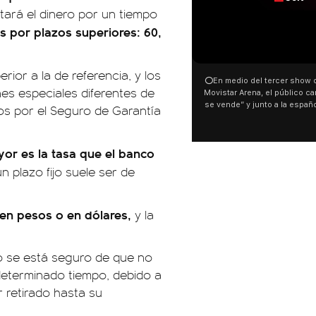
tará el dinero por un tiempo
és por plazos superiores: 60,
00:00
rior a la de referencia, y los
⭕En medio del tercer show d
es especiales diferentes de
Movistar Arena, el público can
se vende” y junto a la españ
os por el Seguro de Garantía
ocurrió a dos días de la votac
Tierras.
r es la tasa que el banco
 plazo fijo suele ser de
 en pesos o en dólares,
y la
do se está seguro de que no
determinado tiempo, debido a
 retirado hasta su