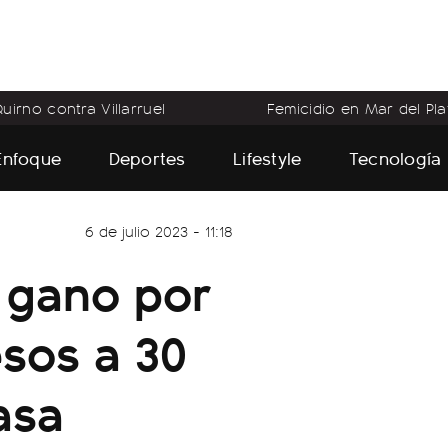
uirno contra Villarruel
Femicidio en Mar del Pla
Enfoque
Deportes
Lifestyle
Tecnología
6 de julio 2023 - 11:18
o gano por
esos a 30
asa