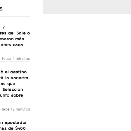
S
: 7
res del Sale o
levaron más
llones cada
Hace 4 minutos
ó el destino
rá la bandera
nas que
a Selección
riunfo sobre
a
Hace 12 minutos
un apostador
 más de $400