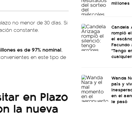
millones
plazo no menor de 30 días. Si
Candela 
ación constante.
rompió el
el escán
Facundo 
illones es de 97% nominal
,
"Tengo e
cualquier
convenientes en este tipo de
Wanda Na
país y vi
inespera
tar en Plazo
en el aer
le pasó
on la nueva