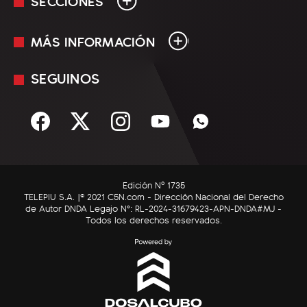
SECCIONES
MÁS INFORMACIÓN
En Vivo
Minuto Uno
SEGUINOS
Mediakit
Política
Términos y condiciones
Sociedad
Rss
Economía
Enfoque
Edición Nº 1735
C5N Autos
TELEPIU S.A. |© 2021 C5N.com - Dirección Nacional del Derecho
de Autor DNDA Legajo N°: RL-2024-31679423-APN-DNDA#MJ -
RatingCero
Todos los derechos reservados.
Deportes
Lifestyle
Astrología