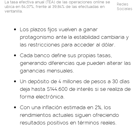
La tasa efectiva anual (TEA) de las operaciones online se
Redes
ubica en 54,07%, frente al 39,84% de las efectuadas en
Sociales
ventanilla.
Los plazos fijos vuelven a ganar
protagonismo ante la estabilidad cambiaria y
las restricciones para acceder al dólar.
Cada banco define sus propias tasas,
generando diferencias que pueden alterar las
ganancias mensuales.
Un depósito de 4 millones de pesos a 30 días
deja hasta $144.600 de interés si se realiza de
forma electrónica.
Con una inflación estimada en 2%, los
rendimientos actuales siguen ofreciendo
resultados positivos en términos reales.