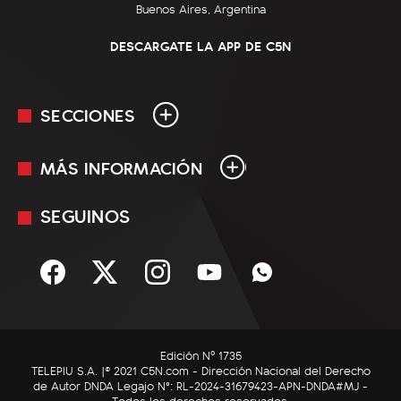
Buenos Aires, Argentina
DESCARGATE LA APP DE C5N
SECCIONES
MÁS INFORMACIÓN
En Vivo
Minuto Uno
SEGUINOS
Mediakit
Política
Términos y condiciones
Sociedad
Rss
Economía
Enfoque
Edición Nº 1735
C5N Autos
TELEPIU S.A. |© 2021 C5N.com - Dirección Nacional del Derecho
de Autor DNDA Legajo N°: RL-2024-31679423-APN-DNDA#MJ -
RatingCero
Todos los derechos reservados.