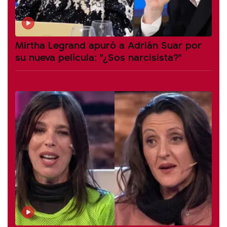
Mirtha Legrand apuró a Adrián Suar por
su nueva película: "¿Sos narcisista?"