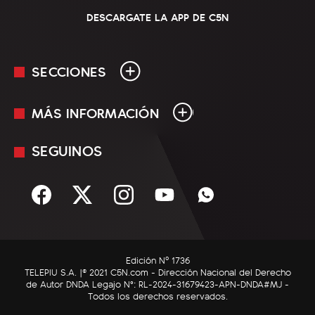
DESCARGATE LA APP DE C5N
SECCIONES
MÁS INFORMACIÓN
En Vivo
Minuto Uno
SEGUINOS
Mediakit
Política
Términos y condiciones
Sociedad
Rss
Economía
Enfoque
Edición Nº 1736
C5N Autos
TELEPIU S.A. |© 2021 C5N.com - Dirección Nacional del Derecho
de Autor DNDA Legajo N°: RL-2024-31679423-APN-DNDA#MJ -
RatingCero
Todos los derechos reservados.